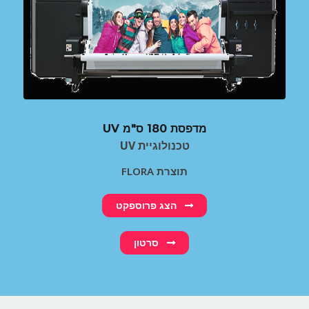
UV מדפסת 180 ס"מ
UV טכנולוגיית
FLORA תוצרת
הצג פרוספקט
סרטון