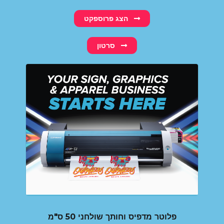
הצג פרוספקט
סרטון
פלוטר מדפיס וחותך שולחני 50 ס"מ