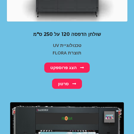
שולחן הדפסה 120 על 250 ס"מ
UV טכנולוגיית
FLORA תוצרת
הצג פרוספקט
סרטון